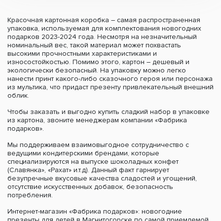
Красочная картонная коробка – самая распространенная
упаковка, используемая для комплектования новогодних
подарков 2023-2024 года. Несмотря на незначительный
номинальный вес, такой материал может похвастать
высокими прочностными характеристиками и
износостойкостью. Помимо этого, картон – дешевый и
экологически безопасный. На упаковку можно легко
нанести принт какого-либо сказочного героя или персонажа
из мультика, что придаст презенту привлекательный внешний
облик.
Чтобы заказать и выгодно купить сладкий набор в упаковке
из картона, звоните менеджерам компании «Фабрика
подарков».
Мы поддерживаем взаимовыгодное сотрудничество с
ведущими кондитерскими брендами, которые
специализируются на выпуске шоколадных конфет
(Славянка», «Рахат» и.т.д). Данный факт гарнирует
безупречные вкусовые качества сладостей и угощений,
отсутствие искусственных добавок, безопасность
потребления.
Интернет-магазин «Фабрика подарков»: новогодние
презенты для детей в Магнитогорске по самой приемлемой