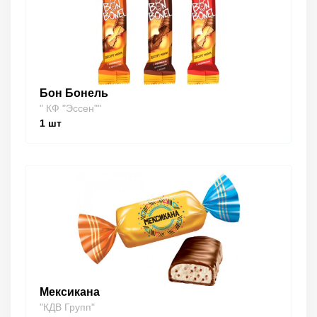
Бон Бонель
" КФ "Эссен""
1
шт
Мексикана
"КДВ Групп"