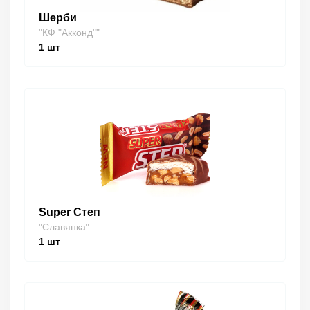
Шерби
"КФ "Акконд""
1
шт
Super Степ
"Славянка"
1
шт