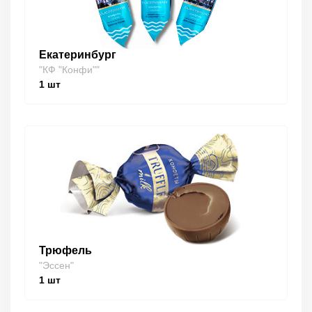
Екатеринбург
"КФ "Конфи""
1
шт
Трюфель
"Эссен"
1
шт