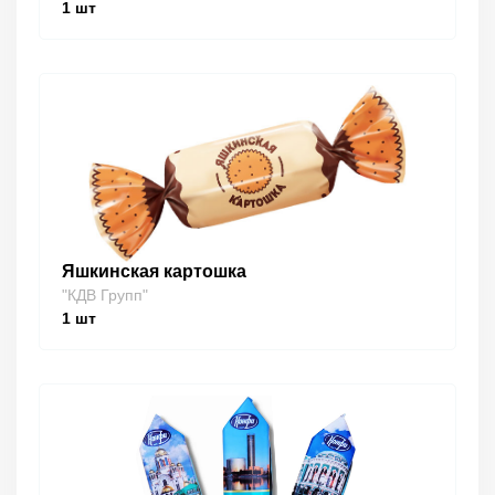
1
шт
Яшкинская картошка
"КДВ Групп"
1
шт