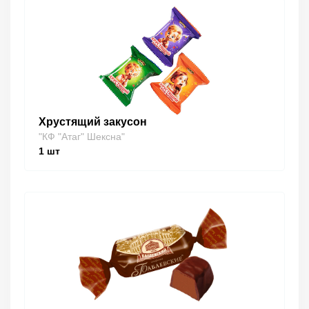
Хрустящий закусон
"КФ "Атаг" Шексна"
1
шт