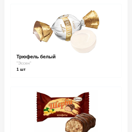
Трюфель белый
"Эссен"
1
шт