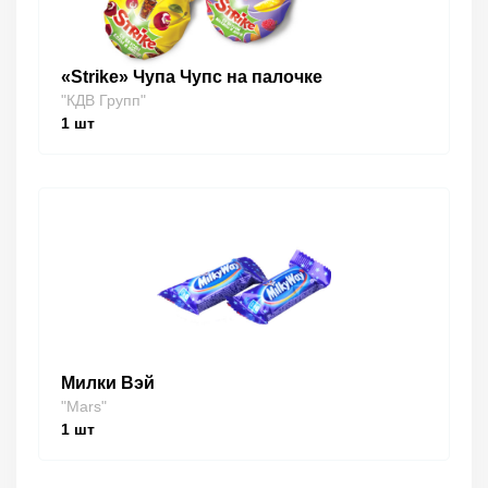
«Strike» Чупа Чупс на палочке
"КДВ Групп"
1
шт
Милки Вэй
"Mars"
1
шт