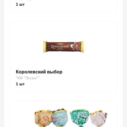
1
шт
Королевский выбор
"КФ "Эссен""
1
шт