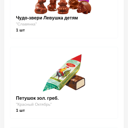
Чудо-звери Левушка детям
"Славянка"
1
шт
Петушок зол. греб.
"Красный Октябрь"
1
шт