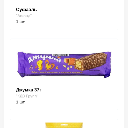
Суфаэль
"Акконд"
1
шт
Джумка 37г
"КДВ Групп"
1
шт