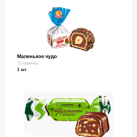
Маленькое чудо
"Славянка"
1
шт