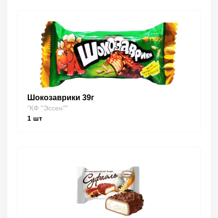
Шокозаврики 39г
"КФ "Эссен""
1
шт