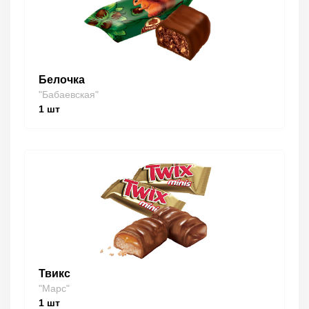
Белочка
"Бабаевская"
1
шт
Твикс
"Марс"
1
шт