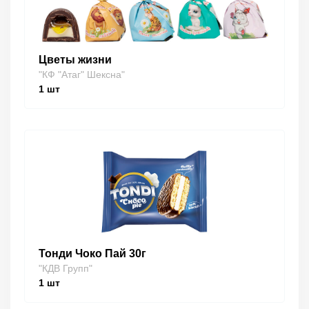
Цветы жизни
"КФ "Атаг" Шексна"
1
шт
Тонди Чоко Пай 30г
"КДВ Групп"
1
шт