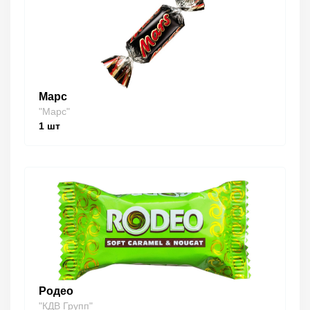
Марс
"Марс"
1
шт
Родео
"КДВ Групп"