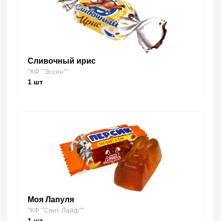
Сливочный ирис
"КФ "Эссен""
1
шт
Моя Лапуля
"КФ "Свит Лайф""
1
шт