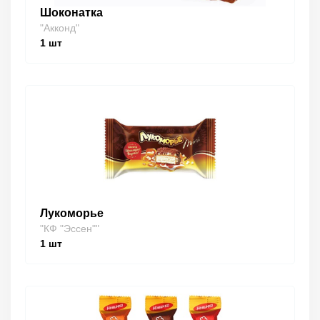
Шоконатка
"Акконд"
1
шт
Лукоморье
"КФ "Эссен""
1
шт