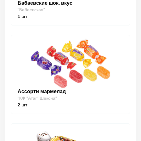
Бабаевские шок. вкус
"Бабаевская"
1
шт
Ассорти мармелад
"КФ "Атаг" Шексна"
2
шт