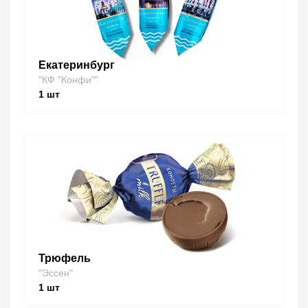
Екатеринбург
"КФ "Конфи""
1
шт
Трюфель
"Эссен"
1
шт