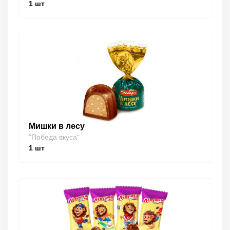
1
шт
Мишки в лесу
"Победа вкуса"
1
шт