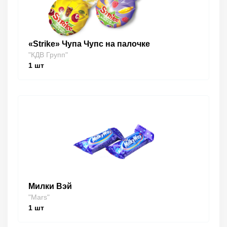
«Strike» Чупа Чупс на палочке
"КДВ Групп"
1
шт
Милки Вэй
"Mars"
1
шт