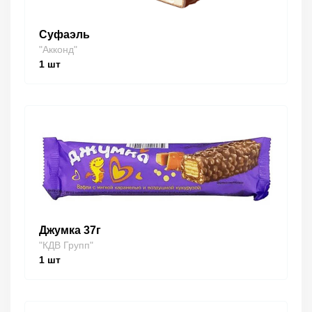
Суфаэль
"Акконд"
1
шт
Джумка 37г
"КДВ Групп"
1
шт