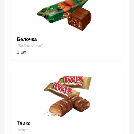
Белочка
"Бабаевская"
1
шт
Твикс
"Марс"