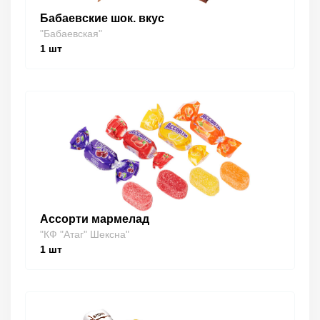
Бабаевские шок. вкус
"Бабаевская"
1
шт
Ассорти мармелад
"КФ "Атаг" Шексна"
1
шт