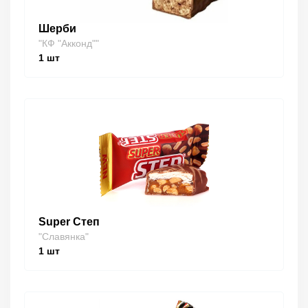
Шерби
"КФ "Акконд""
1
шт
Super Степ
"Славянка"
1
шт