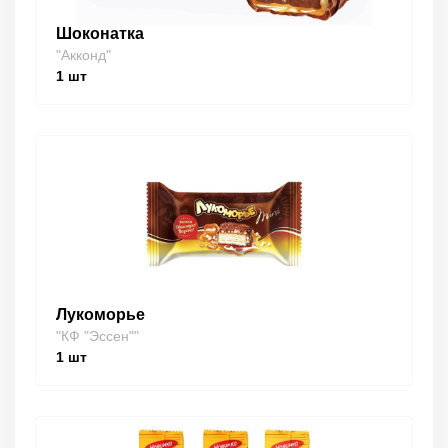
Шоконатка
"Акконд"
1
шт
Лукоморье
"КФ "Эссен""
1
шт