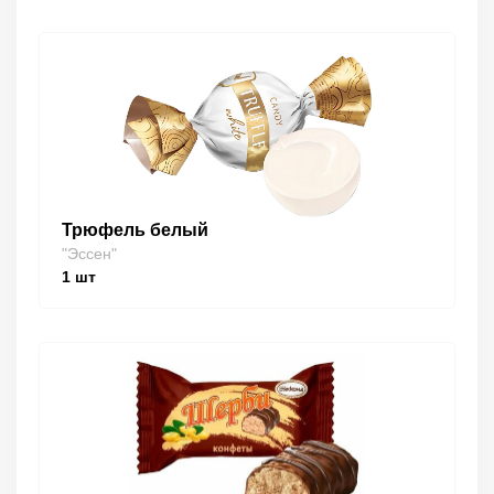
Трюфель белый
"Эссен"
1
шт