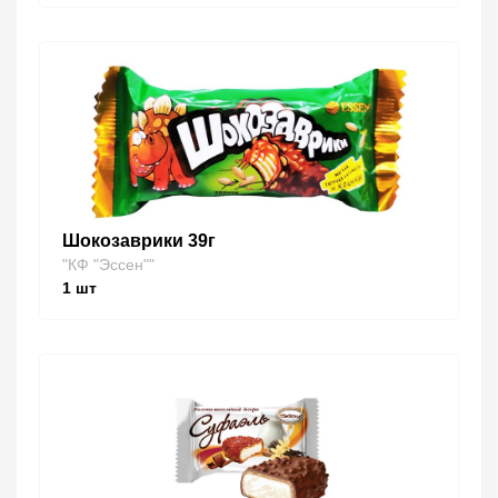
Шокозаврики 39г
"КФ "Эссен""
1
шт