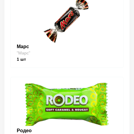
Марс
"Марс"
1
шт
Родео