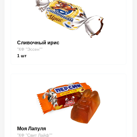
Сливочный ирис
"КФ "Эссен""
1
шт
Моя Лапуля
"КФ "Свит Лайф""