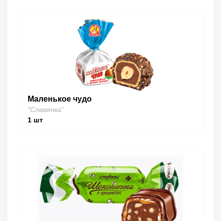
Маленькое чудо
"Славянка"
1
шт