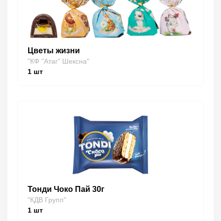
Цветы жизни
"КФ "Атаг" Шексна"
1
шт
Тонди Чоко Пай 30г
"КДВ Групп"
1
шт