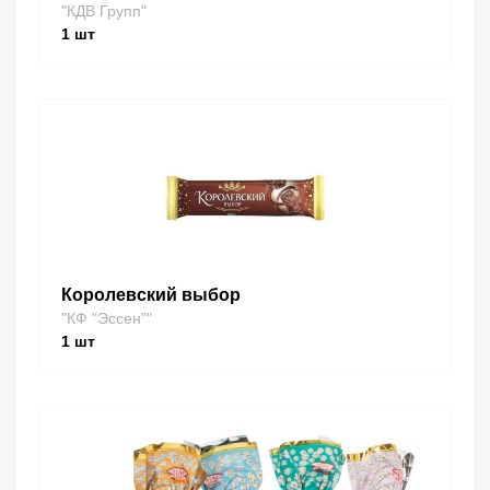
"КДВ Групп"
1
шт
Королевский выбор
"КФ "Эссен""
1
шт