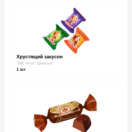
Хрустящий закусон
"КФ "Атаг" Шексна"
1
шт