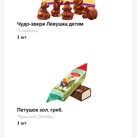
Чудо-звери Левушка детям
"Славянка"
1
шт
Петушок зол. греб.
"Красный Октябрь"
1
шт