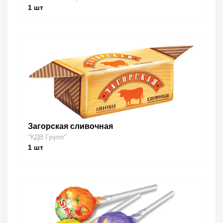
1
шт
Загорская сливочная
"КДВ Групп"
1
шт