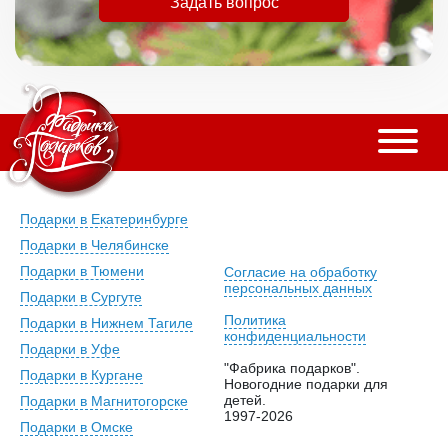
Задать вопрос
Подарки в Екатеринбурге
Подарки в Челябинске
Подарки в Тюмени
Согласие на обработку
персональных данных
Подарки в Сургуте
Политика
Подарки в Нижнем Тагиле
конфиденциальности
Подарки в Уфе
"Фабрика подарков".
Подарки в Кургане
Новогодние подарки для
детей.
Подарки в Магнитогорске
1997-2026
Подарки в Омске