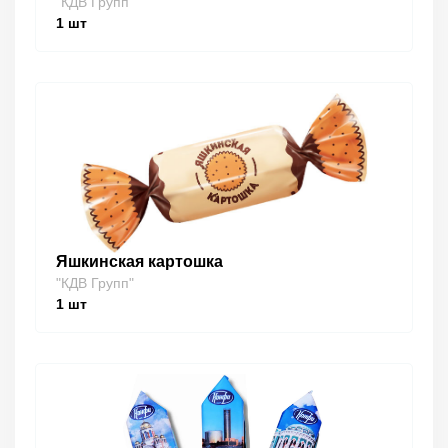
"КДВ Групп"
1
шт
Яшкинская картошка
"КДВ Групп"
1
шт