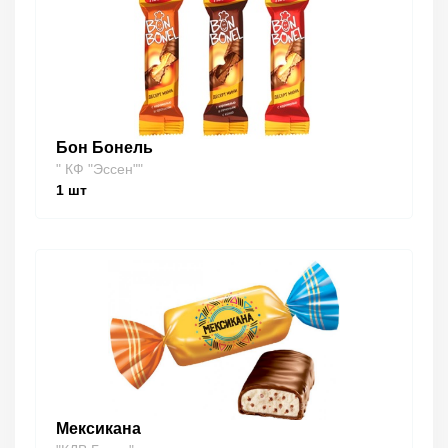
Бон Бонель
" КФ "Эссен""
1
шт
Мексикана