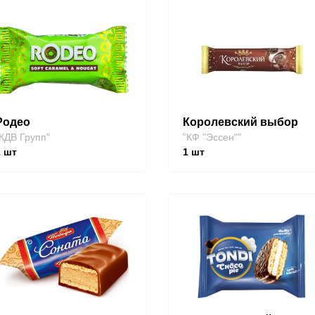
Родео
Королевский выбор
КДВ Групп"
"КФ "Эссен""
1
шт
1
шт