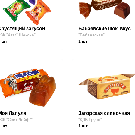
Хрустящий закусон
Бабаевские шок. вкус
КФ "Атаг" Шексна"
"Бабаевская"
1
шт
1
шт
Моя Лапуля
Загорская сливочная
КФ "Свит Лайф""
"КДВ Групп"
2
шт
1
шт