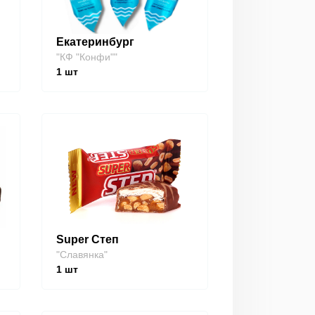
Екатеринбург
"КФ "Конфи""
1
шт
Super Степ
"Славянка"
1
шт