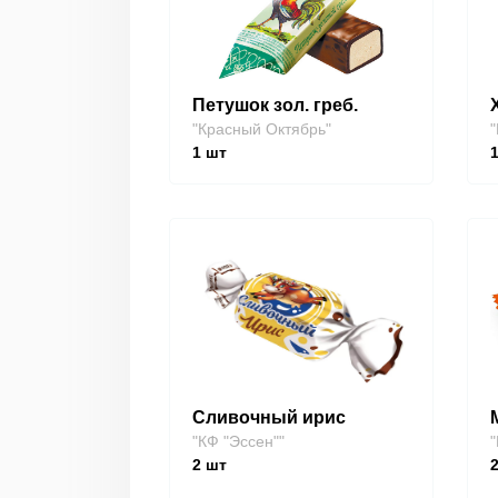
Петушок зол. греб.
"Красный Октябрь"
"
1
шт
Сливочный ирис
"КФ "Эссен""
"
2
шт