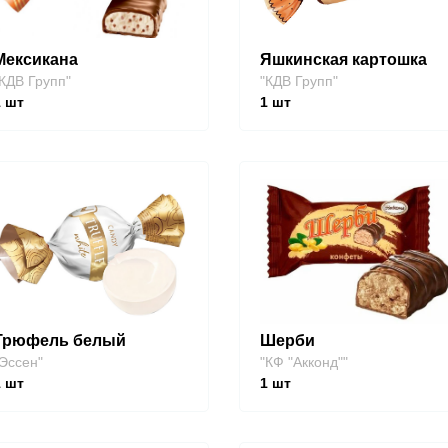
Мексикана
Яшкинская картошка
КДВ Групп"
"КДВ Групп"
1
шт
1
шт
Трюфель белый
Шерби
Эссен"
"КФ "Акконд""
1
шт
1
шт