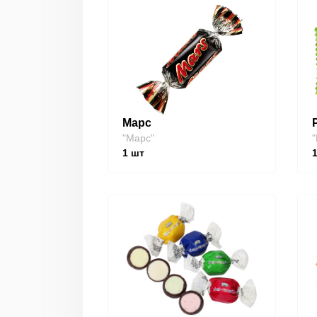
Марс
"Марс"
"
1
шт