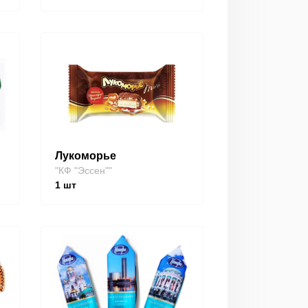
Лукоморье
"КФ "Эссен""
1
шт