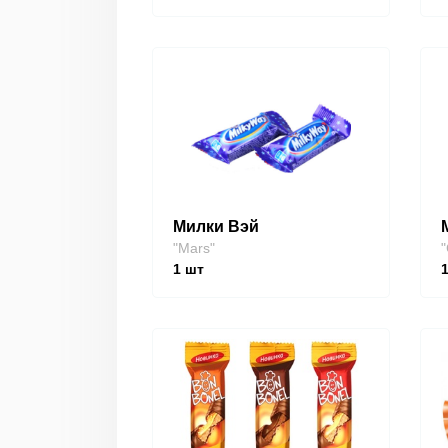
Милки Вэй
"Mars"
"
1
шт