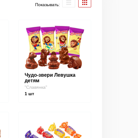
Показывать:
Чудо-звери Левушка
детям
"Славянка"
1
шт