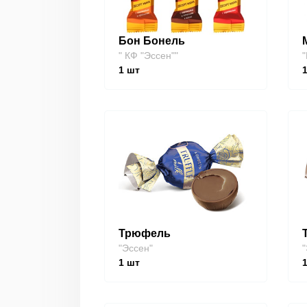
Бон Бонель
" КФ "Эссен""
"
1
шт
Трюфель
"Эссен"
"
1
шт