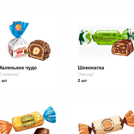
Маленькое чудо
Шоконатка
Славянка"
"Акконд"
1
шт
2
шт