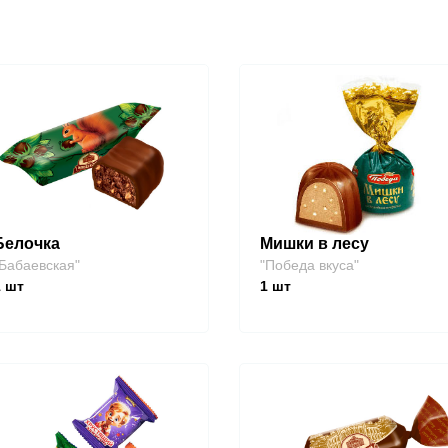
Белочка
Мишки в лесу
Бабаевская"
"Победа вкуса"
1
шт
1
шт