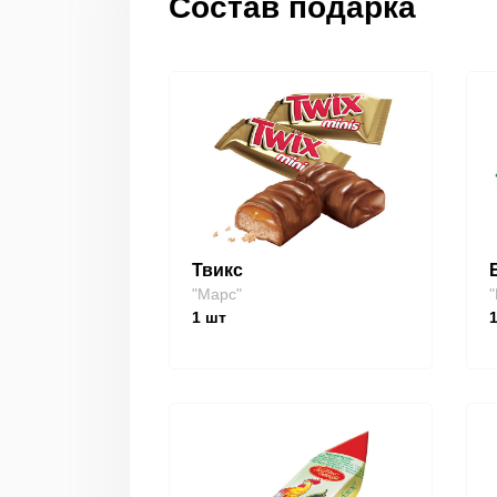
Состав подарка
Твикс
"Марс"
"
1
шт