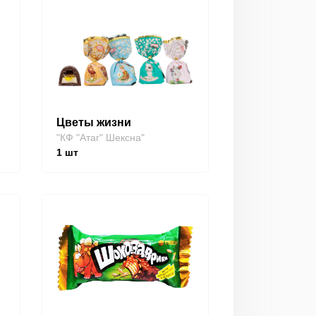
Цветы жизни
"КФ "Атаг" Шексна"
1
шт