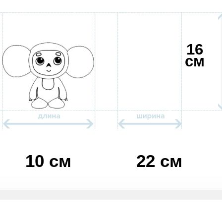
16
см
10 см
22 см