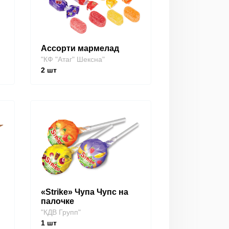
Ассорти мармелад
"КФ "Атаг" Шексна"
2
шт
«Strike» Чупа Чупс на
палочке
"КДВ Групп"
1
шт