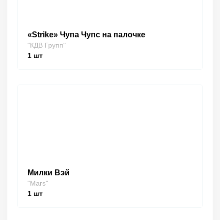
«Strike» Чупа Чупс на палочке
"КДВ Групп"
1
шт
Милки Вэй
"Mars"
1
шт