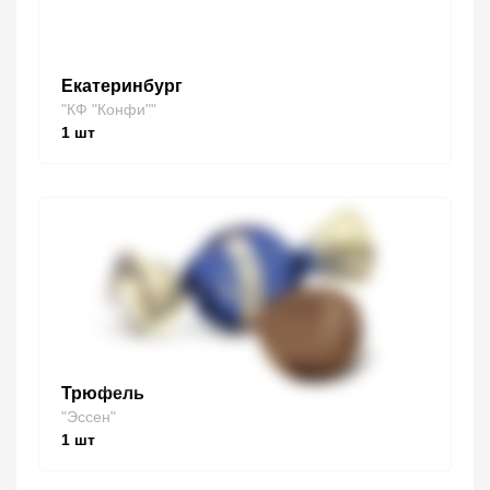
Екатеринбург
"КФ "Конфи""
1
шт
Трюфель
"Эссен"
1
шт