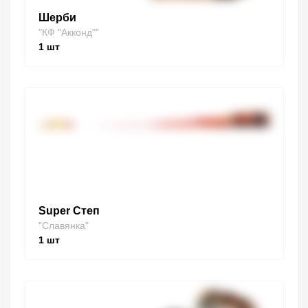
Шерби
"КФ "Акконд""
1
шт
Super Степ
"Славянка"
1
шт