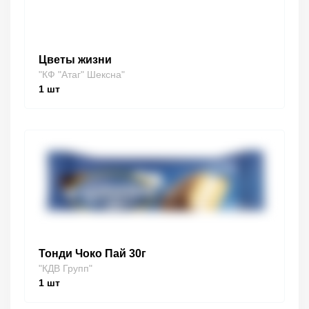
Цветы жизни
"КФ "Атаг" Шексна"
1
шт
Тонди Чоко Пай 30г
"КДВ Групп"
1
шт