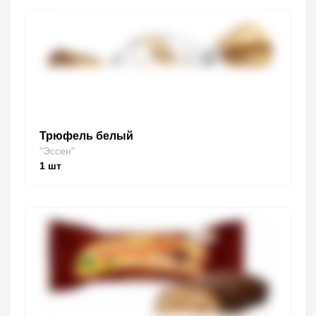
Трюфель белый
"Эссен"
1
шт