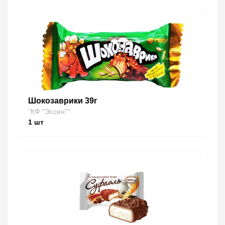
Шокозаврики 39г
"КФ "Эссен""
1
шт