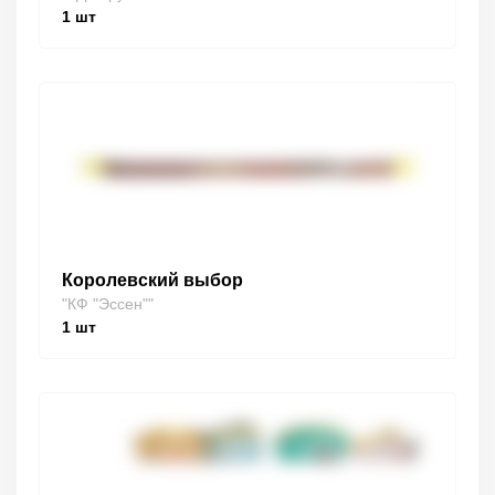
1
шт
Королевский выбор
"КФ "Эссен""
1
шт