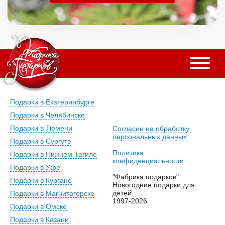
Подарки в Екатеринбурге
Подарки в Челябинске
Подарки в Тюмени
Согласие на обработку
персональных данных
Подарки в Сургуте
Политика
Подарки в Нижнем Тагиле
конфиденциальности
Подарки в Уфе
"Фабрика подарков".
Подарки в Кургане
Новогодние подарки для
детей.
Подарки в Магнитогорске
1997-2026
Подарки в Омске
Подарки в Казани