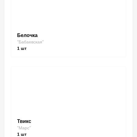
Белочка
"Бабаевская"
1
шт
Твикс
"Марс"
1
шт