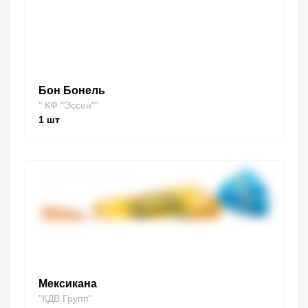
Бон Бонель
" КФ "Эссен""
1
шт
Мексикана
"КДВ Групп"