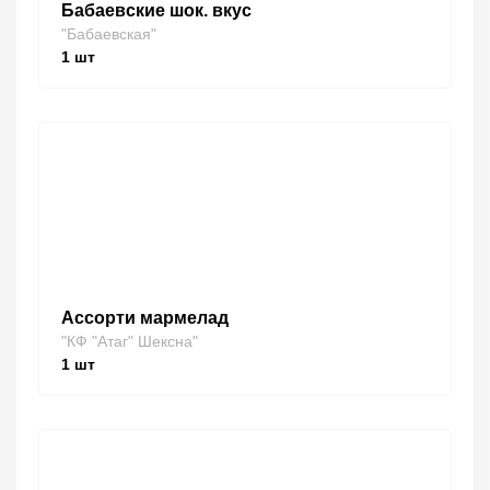
Бабаевские шок. вкус
"Бабаевская"
1
шт
Ассорти мармелад
"КФ "Атаг" Шексна"
1
шт