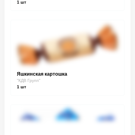
1
шт
Яшкинская картошка
"КДВ Групп"
1
шт