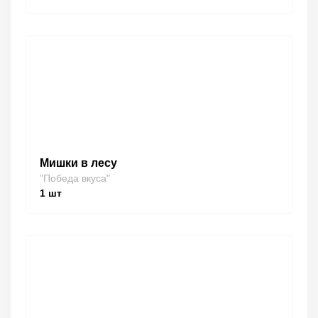
Мишки в лесу
"Победа вкуса"
1
шт