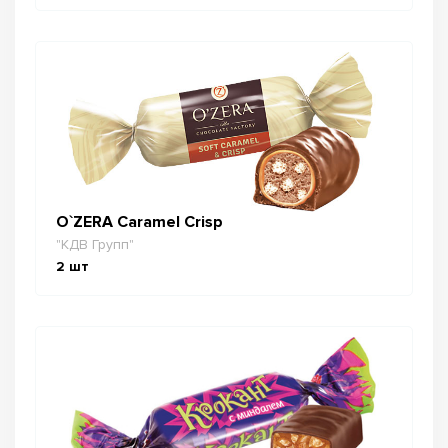
O`ZERA Caramel Crisp
"КДВ Групп"
2
шт