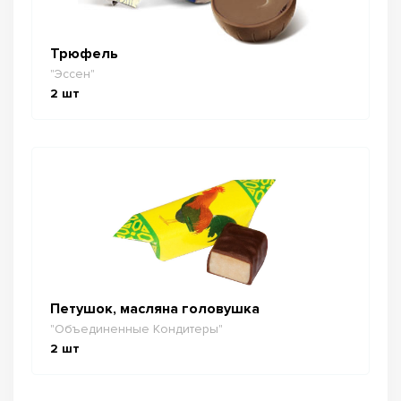
Трюфель
"Эссен"
2
шт
Петушок, масляна головушка
"Объединенные Кондитеры"
2
шт