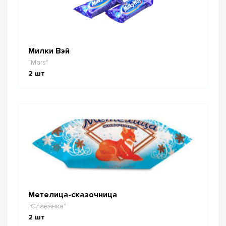
Милки Вэй
"Mars"
2
шт
Метелица-сказочница
"Славянка"
2
шт