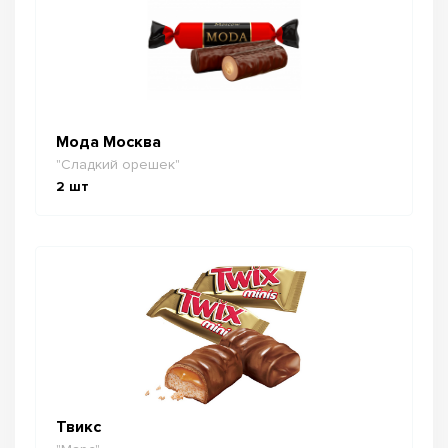
Мода Москва
"Сладкий орешек"
2
шт
Твикс