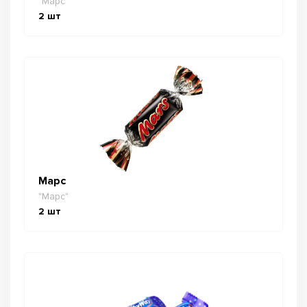
"Марс"
2
шт
Марс
"Марс"
2
шт