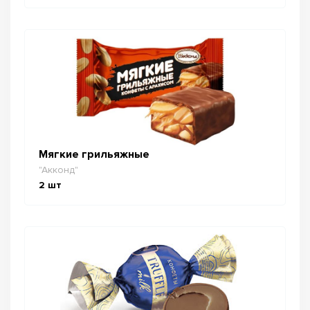
Мягкие грильяжные
"Акконд"
2
шт