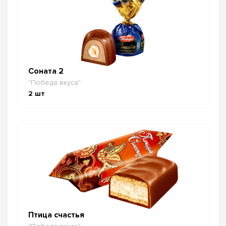
Соната 2
"Победа вкуса"
2
шт
Птица счастья