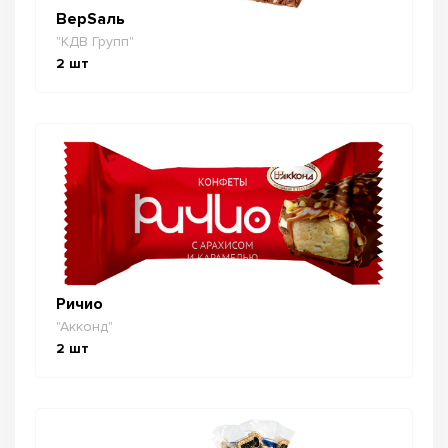
ВерSаль
"КДВ Групп"
2
шт
Ричио
"Акконд"
2
шт