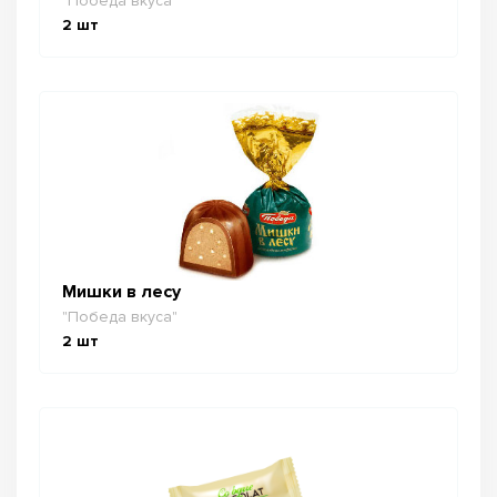
"Победа вкуса"
2
шт
Мишки в лесу
"Победа вкуса"
2
шт