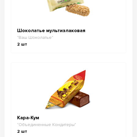
Шоколатье мультизлаковая
"Ваш Шоколатье"
2
шт
Кара-Кум
"Объединенные Кондитеры"
2
шт