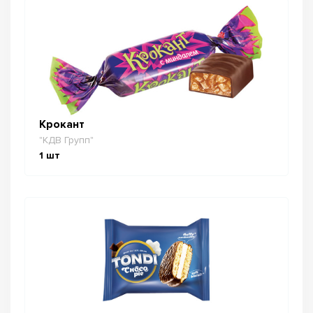
Крокант
"КДВ Групп"
1
шт