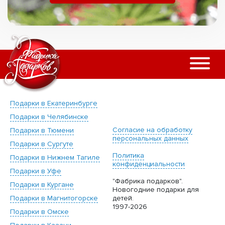
Подарки в Екатеринбурге
Подарки в Челябинске
Согласие на обработку
Подарки в Тюмени
персональных данных
Подарки в Сургуте
Политика
Подарки в Нижнем Тагиле
конфиденциальности
Подарки в Уфе
"Фабрика подарков".
Подарки в Кургане
Новогодние подарки для
Подарки в Магнитогорске
детей.
1997-2026
Подарки в Омске