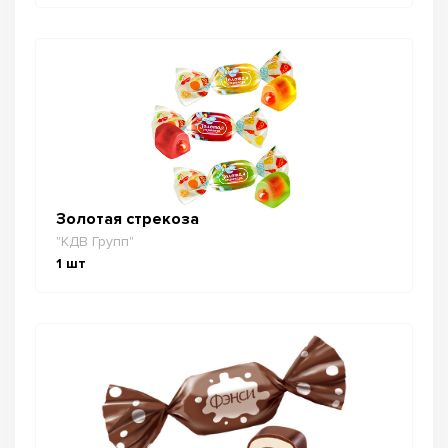
Золотая стрекоза
"КДВ Групп"
1
шт