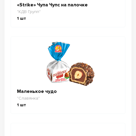
«Strike» Чупа Чупс на палочке
"КДВ Групп"
1
шт
Маленькое чудо
"Славянка"
1
шт