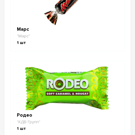
Марс
"Марс"
1
шт
Родео
"КДВ Групп"
1
шт