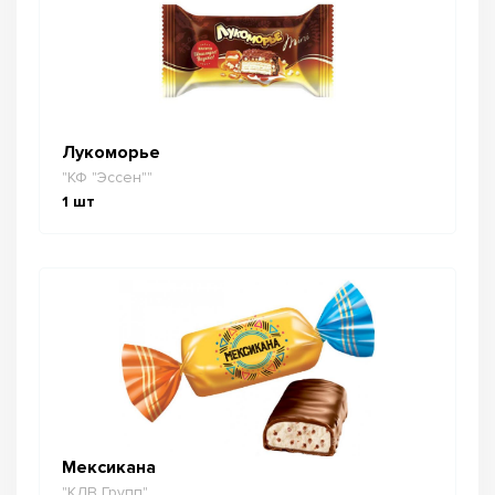
Лукоморье
"КФ "Эссен""
1
шт
Мексикана
"КДВ Групп"