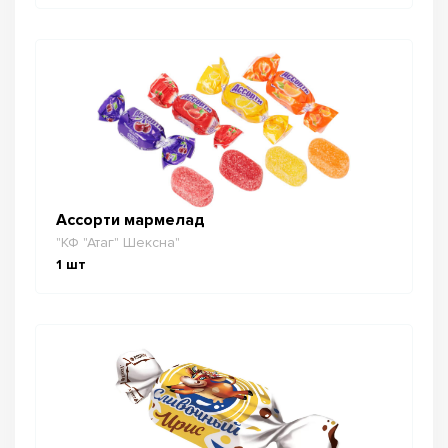
Ассорти мармелад
"КФ "Атаг" Шексна"
1
шт