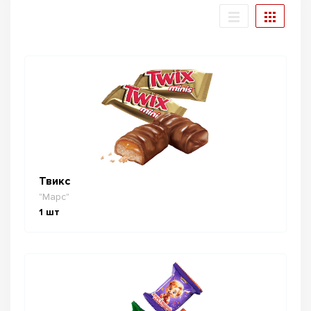
Твикс
"Марс"
1
шт