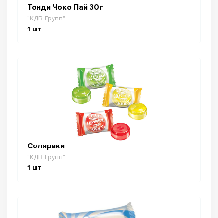
Тонди Чоко Пай 30г
"КДВ Групп"
1
шт
Солярики
"КДВ Групп"
1
шт