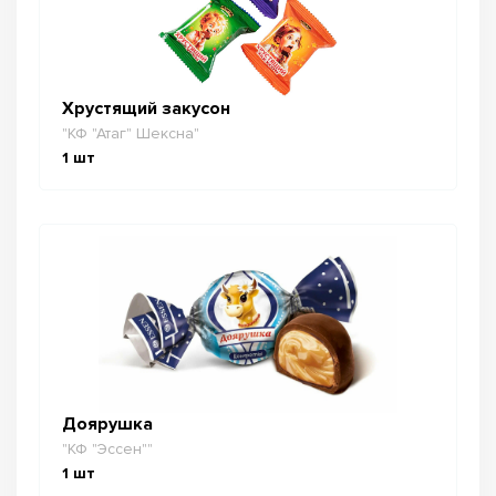
Хрустящий закусон
"КФ "Атаг" Шексна"
1
шт
Доярушка
"КФ "Эссен""
1
шт