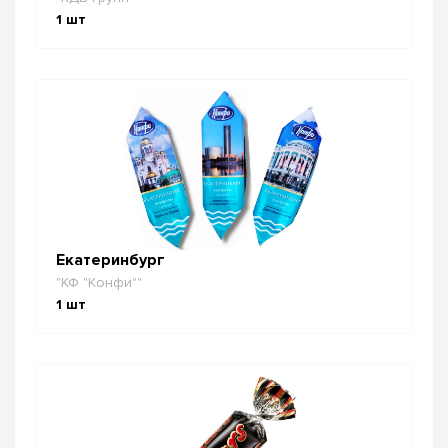
1
шт
Екатеринбург
"КФ "Конфи""
1
шт