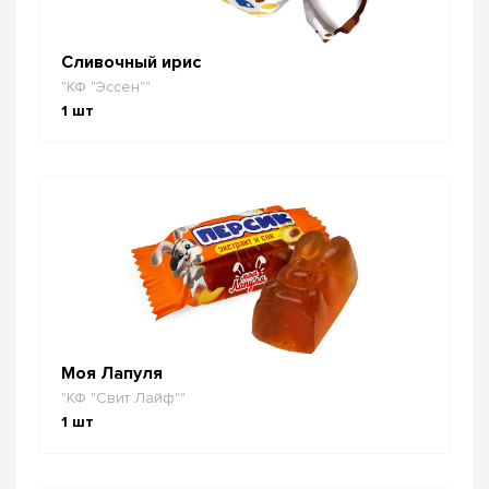
Сливочный ирис
"КФ "Эссен""
1
шт
Моя Лапуля
"КФ "Свит Лайф""
1
шт