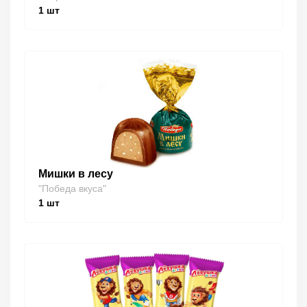
1
шт
Мишки в лесу
"Победа вкуса"
1
шт