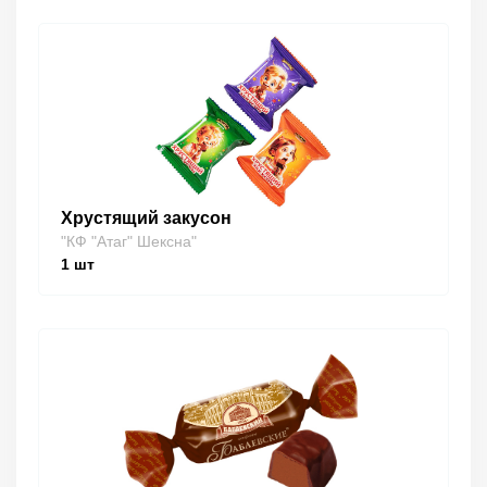
Хрустящий закусон
"КФ "Атаг" Шексна"
1
шт