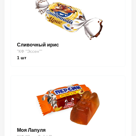
Сливочный ирис
"КФ "Эссен""
1
шт
Моя Лапуля