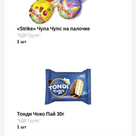
«Strike» Чупа Чупс на палочке
"КДВ Групп"
1
шт
Тонди Чоко Пай 30г
"КДВ Групп"
1
шт