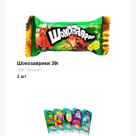
Шокозаврики 39г
"КФ "Эссен""
1
шт