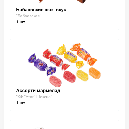
Бабаевские шок. вкус
"Бабаевская"
1
шт
Ассорти мармелад
"КФ "Атаг" Шексна"
1
шт