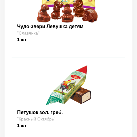
Чудо-звери Левушка детям
"Славянка"
1
шт
Петушок зол. греб.
"Красный Октябрь"
1
шт