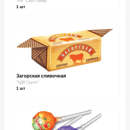
"КФ "Свит Лайф""
1
шт
Загорская сливочная
"КДВ Групп"
1
шт