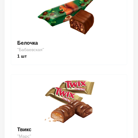
Белочка
"Бабаевская"
1
шт
Твикс
"Марс"