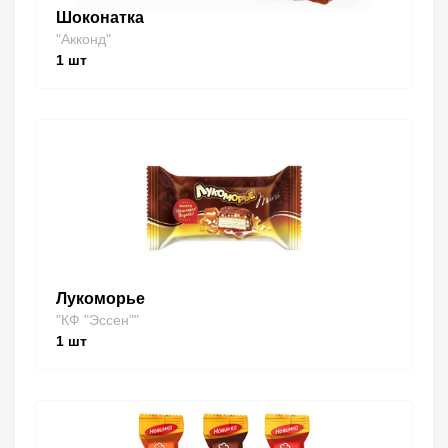
Шоконатка
"Акконд"
1
шт
Лукоморье
"КФ "Эссен""
1
шт