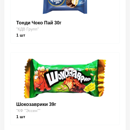
Тонди Чоко Пай 30г
"КДВ Групп"
1
шт
Шокозаврики 39г
"КФ "Эссен""
1
шт