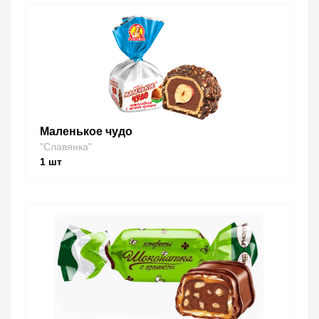
Маленькое чудо
"Славянка"
1
шт