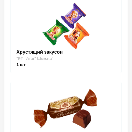
Хрустящий закусон
"КФ "Атаг" Шексна"
1
шт