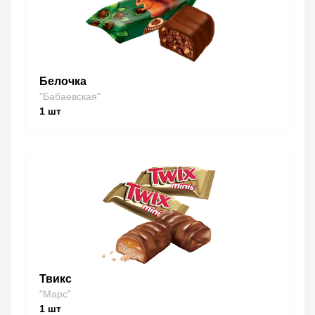
Белочка
"Бабаевская"
1
шт
Твикс
"Марс"
1
шт