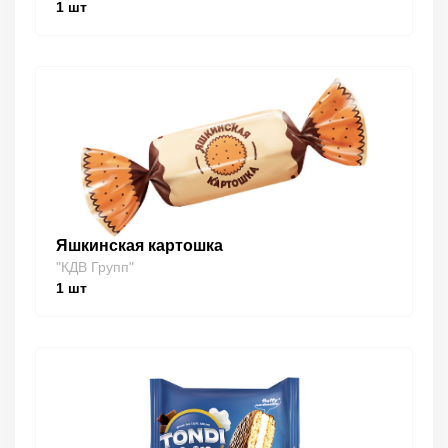
1
шт
Яшкинская картошка
"КДВ Групп"
1
шт