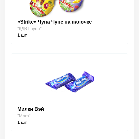
«Strike» Чупа Чупс на палочке
"КДВ Групп"
1
шт
Милки Вэй
"Mars"
1
шт