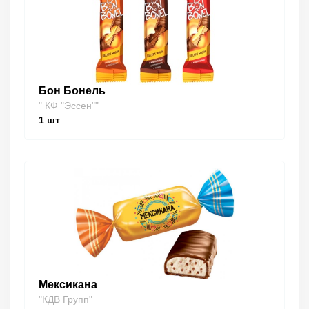
Бон Бонель
" КФ "Эссен""
1
шт
Мексикана
"КДВ Групп"