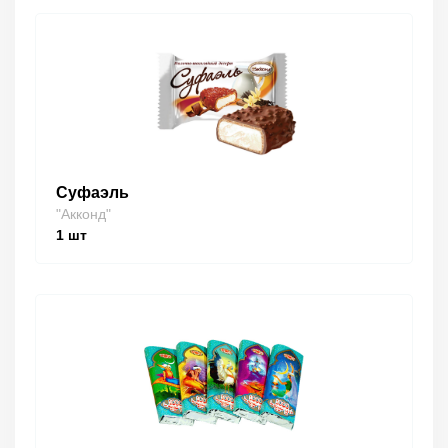
Суфаэль
"Акконд"
1
шт