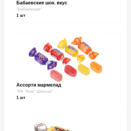
Бабаевские шок. вкус
"Бабаевская"
1
шт
Ассорти мармелад
"КФ "Атаг" Шексна"
1
шт