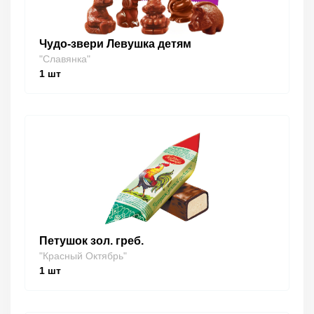
Чудо-звери Левушка детям
"Славянка"
1
шт
Петушок зол. греб.
"Красный Октябрь"
1
шт