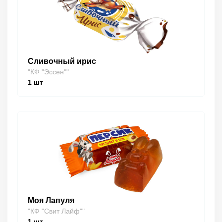
Сливочный ирис
"КФ "Эссен""
1
шт
Моя Лапуля
"КФ "Свит Лайф""
1
шт